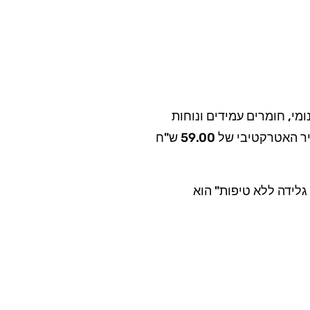
ומי, חומרים עמידים ונוחות
שימוש בלתי מתפשרת, המוצר משדרג את חוויית הגלידה והופך אותה לנקייה ומהנה הרבה יותר. המחיר האטרקטיבי של 59.00 ש"ח
גלידה ללא טיפות" הוא